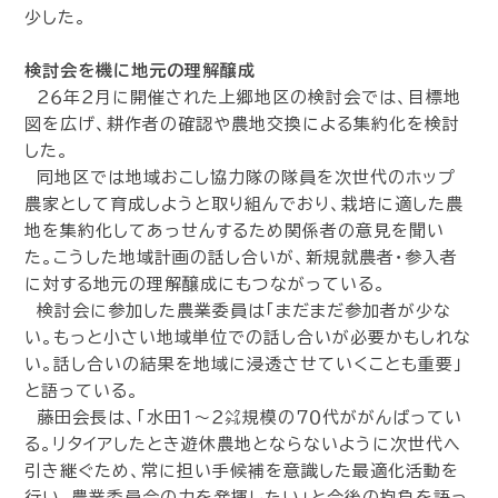
少した。
検討会を機に地元の理解醸成
２６年２月に開催された上郷地区の検討会では、目標地
図を広げ、耕作者の確認や農地交換による集約化を検討
した。
同地区では地域おこし協力隊の隊員を次世代のホップ
農家として育成しようと取り組んでおり、栽培に適した農
地を集約化してあっせんするため関係者の意見を聞い
た。こうした地域計画の話し合いが、新規就農者・参入者
に対する地元の理解醸成にもつながっている。
検討会に参加した農業委員は「まだまだ参加者が少な
い。もっと小さい地域単位での話し合いが必要かもしれな
い。話し合いの結果を地域に浸透させていくことも重要」
と語っている。
藤田会長は、「水田１～２㌶規模の７０代ががんばってい
る。リタイアしたとき遊休農地とならないように次世代へ
引き継ぐため、常に担い手候補を意識した最適化活動を
行い、農業委員会の力を発揮したい」と今後の抱負を語っ