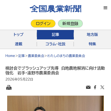
ログイン
新規登録
トップ
記事
地方版
連載
コラム・社説
特集
Home
＞
記事
＞
農業委員会
＞
わたしのまちの農業委員会
検討会でブラッシュアップ先導 白地農地解消に向け活動
強化 岩手・遠野市農業委員会
2026年05月22日