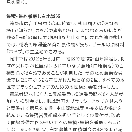
見を聞く。
集積・集約徹底し白地激減
遠野市は岩手県東南部に位置し、柳田國男の『遠野物
語』で知られ、カッパや座敷わらしにまつわる言い伝えが
残る「民話の里」。早池峰山など山々に囲まれた遠野盆地
では、朝晩の寒暖差が育む農作物が実り、ビールの原材料
「ホップ」の生産地でもある。
同市では２０２５年３月に１１地区で地域計画を策定し、将
来の受け手が位置付けられていない農地（白地農地）の面
積割合が６４％であることが判明した。そのため農業委員
会では２５年から２６年にかけた秋と冬の２回、すべての地
区でブラッシュアップのための地区検討会を開催した。
農業者延べ１６４人と農業委員、推進委員延べ６４人が参
加した検討会では、地域計画をブラッシュアップさせよう
と関係者で意見を交換。中山間地域等直接支払の協定を
結んでいる集落営農組織を担い手として位置付け、改め
て圃場整備地区の担い手への集積・集約を徹底すること
になった。その結果、白地農地の面積割合は４８％まで減