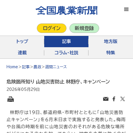
ログイン
新規登録
トップ
記事
地方版
連載
コラム・社説
特集
Home
＞
記事
＞
農政
＞
週間ニュース
危険箇所知り 山地災害防止 林野庁、キャンペーン
2026年05月29日
林野庁は１９日、都道府県・市町村とともに「山地災害防
止キャンペーン」を６月末日まで実施すると発表した。梅雨
や台風の時期を前に山地災害のおそれがある危険な場所