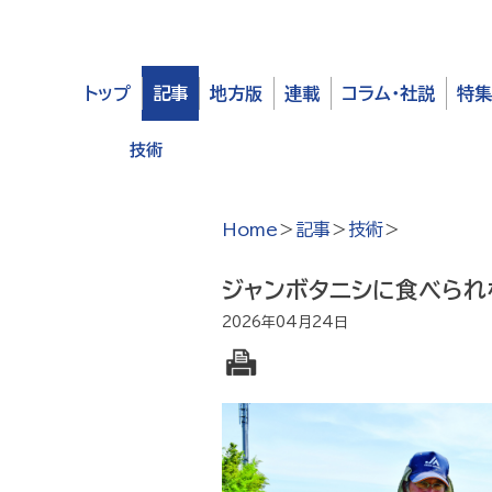
トップ
記事
地方版
連載
コラム・社説
特
農政
技術
経営・流通
農業委員会
地域・くらし
Home
＞
記事
＞
技術
＞
ジャンボタニシに食べられ
2026年04月24日