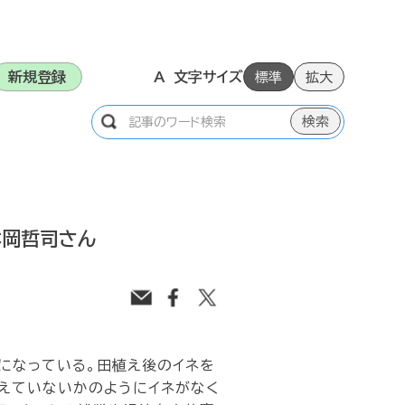
新規登録
A 文字サイズ
標準
拡大
本岡哲司さん
になっている。田植え後のイネを
えていないかのようにイネがなく