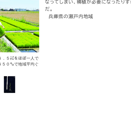
なってしまい、補植が必要になったりす
だ。
兵庫県の瀬戸内地域
４．５㌶をほぼ一人で
４５０㌔で地域平均ぐ