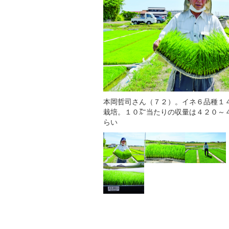
本岡哲司さん（７２）。イネ６品種１
栽培。１０㌃当たりの収量は４２０～
らい