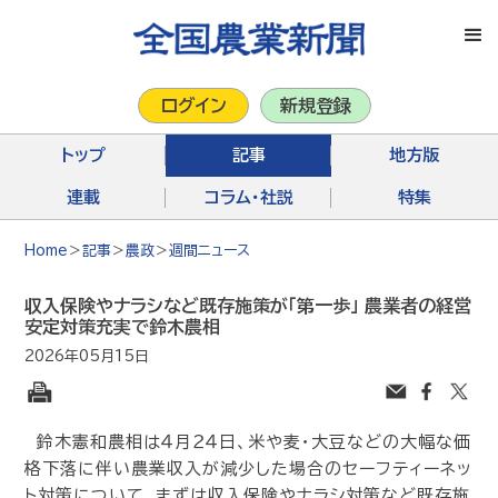
ログイン
新規登録
トップ
記事
地方版
連載
コラム・社説
特集
Home
＞
記事
＞
農政
＞
週間ニュース
収入保険やナラシなど既存施策が「第一歩」 農業者の経営
安定対策充実で鈴木農相
2026年05月15日
鈴木憲和農相は４月２４日、米や麦・大豆などの大幅な価
格下落に伴い農業収入が減少した場合のセーフティーネッ
ト対策について、まずは収入保険やナラシ対策など既存施