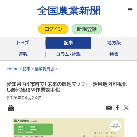
ログイン
新規登録
トップ
記事
地方版
連載
コラム・社説
特集
Home
＞
記事
＞
農業委員会
＞
愛知県内４市町で「未来の農地マップ」 活用地図可視化
し農地集積や作業効率化
2026年04月24日