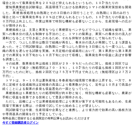
場合と比べて裂果発生率を２０％ほど抑えられるというもの。１０㌃当たりの
愛知県農業総合試験場は、高温環境下における効果的なトマトの裂果対策技術を開発
かこうねんし
した。
果梗捻枝
処理を白熟期とその３日後の２回行うことで、白熟期に１回のみ行う
場合と比べて裂果発生率を２０％ほど抑えられるというもの。１０㌃当たりの収益も１
０万円以上向上した。作業は簡単で特別な機材も必要ないことから、生産現場への広が
りが期待される。
果梗捻枝とは、主茎と果実をつなぐ果梗部をペンチなどでつぶして組織を破壊し、果
実への養水分の流入を制御する手法のこと。トマトの裂果は、果実への養水分の流入が
過剰になることで引き起こされるため、それを抑制する技術として知られている。
一方で、つぶした部分は数日で組織が再生し、養水分の流入が再開してしまう課題も
あった。そこで同試験場は、白熟期に一度つぶした部分を３日後にもう一度つぶし、組
織の再生を遅らせる試験を実施。８月定植の促成栽培において、第１果房から第３果房
までの果実を９月下旬から１０月下旬にかけて収穫し、裂果発生率や収益に及ぼす影響
を調査した。
その結果、裂果発生率は捻枝１回区が２９・９％だったのに対し、捻枝２回区では
９・７％まで減少（無処理区は７０・３％）。１０㌃当たりの収益も捻枝１回区が６４
万円だったのに対し、捻枝２回区では７５万９千円まで向上した（無処理区は２７万２
千円）。
トマトは、９～１０月は夏秋産地と冬春産地の端境期で単価が上昇する。一方で、８
月に定植する促成栽培は定植後の高温により着果数が少なく、近年は１０月まで高温が
続くことによる裂果の多発も収益悪化の一因となっていた。
果梗捻枝は１果梗当たりの処理時間が約６秒と短く、特別な機材も必要ない。農家が
手軽に収益を改善できる技術として普及が期待される。
ただし、品種によっては果梗捻枝処理により果実が落下する可能性もあるため、生産
現場で実施する際は、小面積で試してから始めることが望ましい。
同試験場では今後、生産現場や企業などと連携し、より省力的で効果の高い捻枝方法
や専用器具の開発を行う予定としている。
有料会員に登録すると会員限定の有料記事もお読みいただけます
今すぐ登録
購読者ログイン