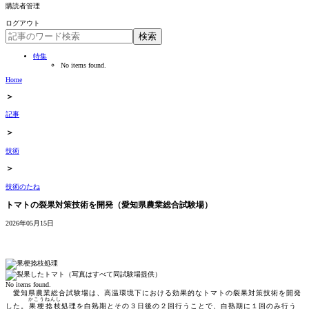
購読者管理
ログアウト
特集
No items found.
Home
＞
記事
＞
技術
＞
技術のたね
トマトの裂果対策技術を開発（愛知県農業総合試験場）
2026年05月15日
No items found.
愛知県農業総合試験場は、高温環境下における効果的なトマトの裂果対策技術を開発
かこうねんし
した。
果梗捻枝
処理を白熟期とその３日後の２回行うことで、白熟期に１回のみ行う