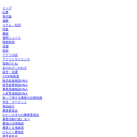
トップ
記事
地方版
連載
コラム・社説
特集
農政
週間ニュース
晴耕雨得
深層
技術
アグリの話
アグリとサイエンス
技術のたね
あのわざこのわざ
経営・流通
STOP鳥獣害
販売促進相談Q&A
経営改善相談Q&A
事業承継相談Q&A
人材育成相談Q&A
知って得する農家の法律知識
市況・マーケット
商品紹介
農業委員会
わたしのまちの農業委員会
農委活動の道しるべ
農地の法律相談
農業と土地政策
ひもとく農地史
農業者年金