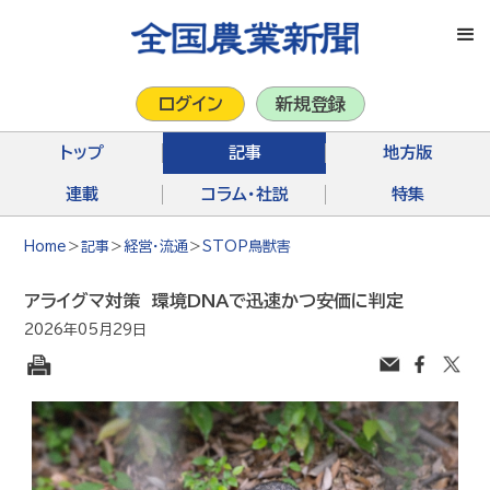
ログイン
新規登録
トップ
記事
地方版
連載
コラム・社説
特集
Home
＞
記事
＞
経営・流通
＞
STOP鳥獣害
アライグマ対策 環境DNAで迅速かつ安価に判定
2026年05月29日