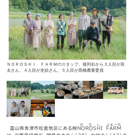
ＮＯＲＯＳＨＩ ＦＡＲＭのスタッフ。後列右から３人目が良
太さん、４人目が史絵さん、５人目が髙橋農業委員
のろし
ふぁーむ
富山県魚津市松倉地区にある㈱
ＮＯＲＯＳＨＩ
ＦＡＲＭ