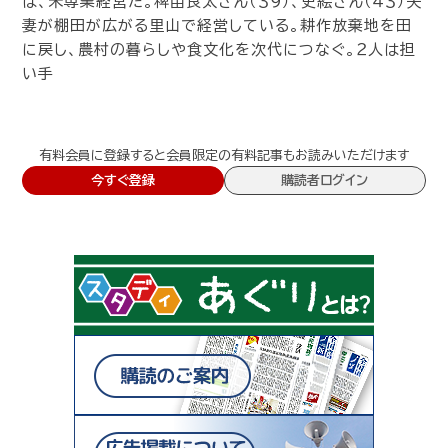
は、米専業経営だ。稗苗良太さん（３９）、史絵さん（４３）夫
妻が棚田が広がる里山で経営している。耕作放棄地を田
に戻し、農村の暮らしや食文化を次代につなぐ。２人は担
い手
有料会員に登録すると会員限定の有料記事もお読みいただけます
今すぐ登録
購読者ログイン