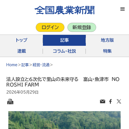
ログイン
新規登録
トップ
記事
地方版
連載
コラム・社説
特集
Home
＞
記事
＞
経営・流通
＞
法人設立と６次化で里山の未来守る 富山・魚津市 ＮＯ
ＲＯＳＨＩ ＦＡＲＭ
2026年05月29日