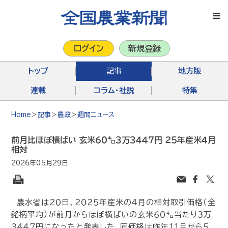
ログイン
新規登録
トップ
記事
地方版
連載
コラム・社説
特集
Home
＞
記事
＞
農政
＞
週間ニュース
前月比ほぼ横ばい 玄米６０㌔３万３４４７円 ２５年産米４月
相対
2026年05月29日
農水省は２０日、２０２５年産米の４月の相対取引価格（全
銘柄平均）が前月からほぼ横ばいの玄米６０㌔当たり３万
３４４７円になったと発表した。同価格は昨年１１月から５