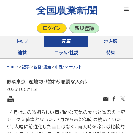
ログイン
新規登録
トップ
記事
地方版
連載
コラム・社説
特集
Home
＞
記事
＞
経営・流通
＞
市況・マーケット
野菜東京 産地切り替わり順調な入荷に
2026年05月15日
４月はこの時期らしい周期的な天気の変化と気温の上昇
で日々入荷増となった。３月から高温傾向は続いていた
が、大幅に前進化した品目はなく、雨天時を除けば比較的